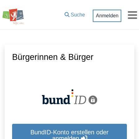
Zum Hauptinhalt springen
Suche
Anmelden
M
Bürgerinnen & Bürger
BundID-Konto erstellen oder
anmelden